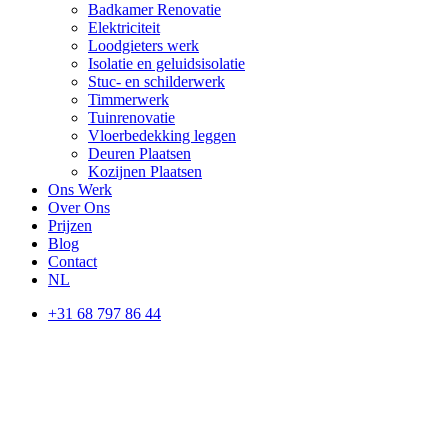
Badkamer Renovatie
Elektriciteit
Loodgieters werk
Isolatie en geluidsisolatie
Stuc- en schilderwerk
Timmerwerk
Tuinrenovatie
Vloerbedekking leggen
Deuren Plaatsen
Kozijnen Plaatsen
Ons Werk
Over Ons
Prijzen
Blog
Contact
NL
+31 68 797 86 44
MA - ZA, 9:00 - 18:00