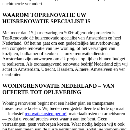
nachtmerrie verandert.
WAAROM TOPRENOVATIE UW
HUISRENOVATIE SPECIALIST IS
Met meer dan 15 jaar ervaring en 500+ afgeronde projecten is
TopRenovatie dé huisrenovatie specialist van Amsterdam en heel
Nederland. Of het nu gaat om een gedeeltelijke huisverbouwing,
een complete renovatie van uw woning, of het vervangen van
kozijnen, badkamer of keuken — onze renovatie diensten
Amsterdam zijn ontworpen om elk project op tijd en binnen budget
te realiseren. Als toonaangevend renovatie bedrijf Nederland zijn wij
actief in Amsterdam, Utrecht, Haarlem, Almere, Amstelveen en ver
daarbuiten.
WONINGRENOVATIE NEDERLAND – VAN
OFFERTE TOT OPLEVERING
Woning renoveren begint met een helder plan en transparante
huisrenovatie kosten. Wij bieden een gedetailleerde offerte op maat
— inclusief
renovatiekosten per m²
, materiaalkosten en arbeidsuren
— zodat u vooraf precies weet waar u aan toe bent. Geen
verrassingen, geen verborgen kosten. Waar nodig helpen wij u ook
bij het aanvragen van de juiste vergunningen, zodat uw verbouwing