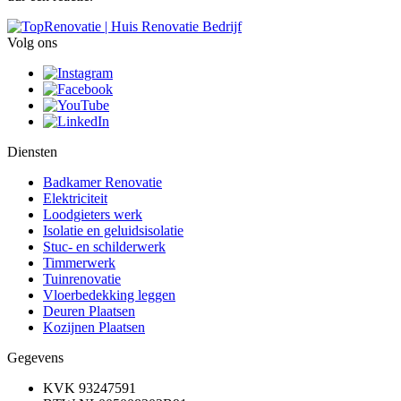
Volg ons
Diensten
Badkamer Renovatie
Elektriciteit
Loodgieters werk
Isolatie en geluidsisolatie
Stuc- en schilderwerk
Timmerwerk
Tuinrenovatie
Vloerbedekking leggen
Deuren Plaatsen
Kozijnen Plaatsen
Gegevens
KVK 93247591