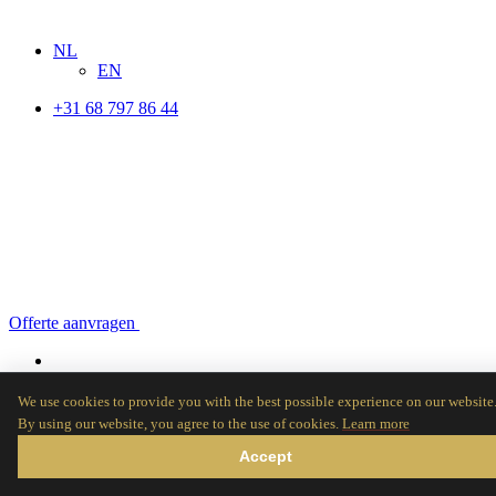
NL
EN
+31 68 797 86 44
MA - ZA, 9:00 - 18:00
Offerte aanvragen
We use cookies to provide you with the best possible experience on our website
By using our website, you agree to the use of cookies.
Learn more
Accept
Praat met Ons