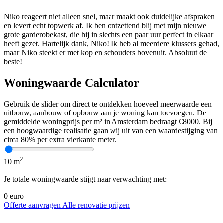
Niko reageert niet alleen snel, maar maakt ook duidelijke afspraken
en levert echt topwerk af. Ik ben ontzettend blij met mijn nieuwe
grote garderobekast, die hij in slechts een paar uur perfect in elkaar
heeft gezet. Hartelijk dank, Niko! Ik heb al meerdere klussers gehad,
maar Niko steekt er met kop en schouders bovenuit. Absoluut de
beste!
Woningwaarde
Calculator
Gebruik de slider om direct te ontdekken hoeveel meerwaarde een
uitbouw, aanbouw of opbouw aan je woning kan toevoegen. De
gemiddelde woningprijs per m² in Amsterdam bedraagt €8000. Bij
een hoogwaardige realisatie gaan wij uit van een waardestijging van
circa 80% per extra vierkante meter.
2
10
m
Je totale woningwaarde stijgt naar verwachting met:
0
euro
Offerte aanvragen
Alle renovatie prijzen