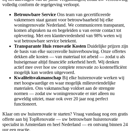
volledig conform de regelgeving verloopt.
Betrouwbare Service
Ons team van gecertificeerde
vakmensen staat garant voor betrouwbaarheid bij elke
woningrenovatie Nederland. We communiceren transparant,
komen afspraken na en begeleiden u van eerste contact tot
oplevering. Met een klanttevredenheid van 98% weten wij
wat betrouwbare service betekent.
Transparante Huis renovatie Kosten
Duidelijke prijzen zijn
de basis van elke succesvolle huisverbouwing. Onze offertes
dekken alle kosten — van materiaal tot arbeid — zodat u als
huiseigenaar altijd financiële zekerheid heeft. Wij denken
actief mee over hoe uw complete renovatie zo kostenefficiënt
mogelijk kan worden uitgevoerd.
Kwaliteitsvakmanschap
Bij elke huisrenovatie werken wij
met hoogwaardige en waar mogelijk milieuvriendelijke
materialen. Ons vakmanschap voldoet aan de strengste
normen — zodat uw woningrenovatie er niet alleen nu
geweldig uitziet, maar ook over 20 jaar nog perfect
functioneert.
Klaar om uw huisrenovatie te starten? Vraag vandaag nog een gratis
offerte aan bij TopRenovatie — uw betrouwbare huisrenovatie
specialist in Amsterdam en heel Nederland — en ontvang binnen 24
uur een reactie.