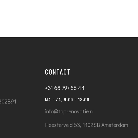
CONTACT
+31 68 797 86 44
MA - ZA, 9:00 - 18:00
302B91
info@toprenovatie.nl
Heesterveld 53, 1102SB Amsterdam