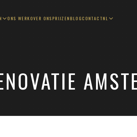
N
ONS WERK
OVER ONS
PRIJZEN
BLOG
CONTACT
NL
NOVATIE AMST