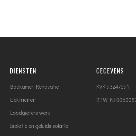
DIENSTEN
GEGEVENS
Badkamer Renovatie
KVK 93247591
Elektriciteit
BTW NL005008
Loodgieters werk
Isolatie en geluidsisolatie